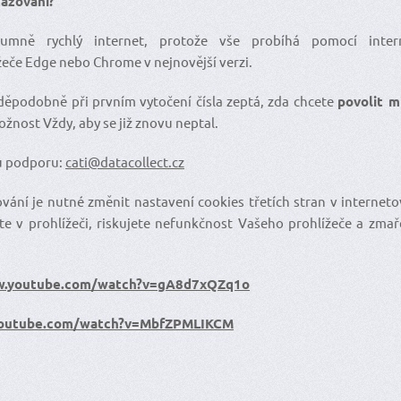
tazování?
zumně rychlý internet, protože vše probíhá pomocí intern
eče Edge nebo Chrome v nejnovější verzi.
děpodobně při prvním vytočení čísla zeptá, zda chcete
povolit m
ožnost Vždy, aby se již znovu neptal.
u podporu:
cati@datacollect.cz
ání je nutné změnit nastavení cookies třetích stran v internet
te v prohlížeči, riskujete nefunkčnost Vašeho prohlížeče a zmař
w.youtube.com/watch?v=gA8d7xQZq1o
youtube.com/watch?v=MbfZPMLIKCM