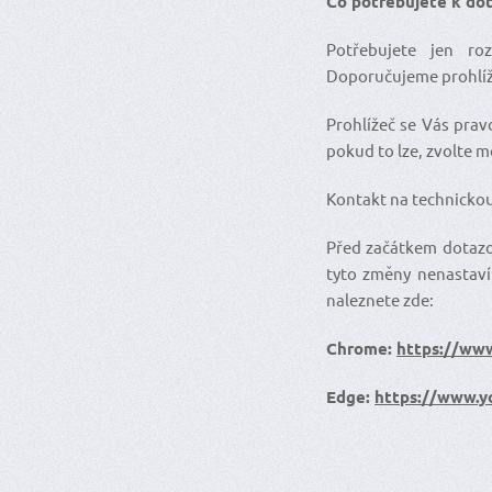
Co potřebujete k do
Potřebujete jen ro
Doporučujeme prohlíž
Prohlížeč se Vás prav
pokud to lze, zvolte m
Kontakt na technicko
Před začátkem dotazov
tyto změny nenastaví
naleznete zde:
Chrome:
https://ww
Edge:
https://www.