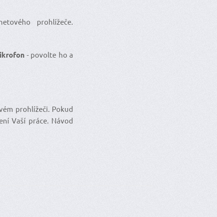
etového prohlížeče.
ikrofon
- povolte ho a
ovém prohlížeči. Pokud
ení Vaší práce. Návod